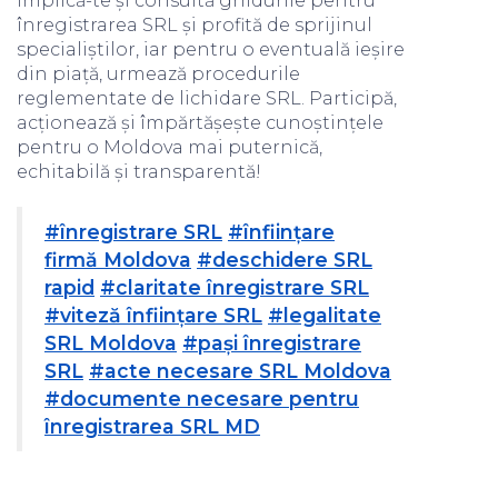
implică-te și consultă ghidurile pentru
înregistrarea SRL și profită de sprijinul
specialiștilor, iar pentru o eventuală ieșire
din piață, urmează procedurile
reglementate de lichidare SRL. Participă,
acționează și împărtășește cunoștințele
pentru o Moldova mai puternică,
echitabilă și transparentă!
#înregistrare SRL
#înființare
firmă Moldova
#deschidere SRL
rapid
#claritate înregistrare SRL
#viteză înființare SRL
#legalitate
SRL Moldova
#pași înregistrare
SRL
#acte necesare SRL Moldova
#documente necesare pentru
înregistrarea SRL MD