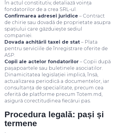
în actul constitutiv, detaliază voința
fondatorilor de a crea SRL-ul.
Confirmarea adresei juridice
– Contract
de chirie sau dovadă de proprietate asupra
spațiului care găzduiește sediul
companiei.
Dovada achitării taxei de stat
– Plata
pentru serviciile de înregistrare oferite de
ASP.
Copii ale actelor fondatorilor
– Copii după
pașapoartele sau buletinele asociatilor.
Dinamicitatea legislației implică, însă,
actualizarea periodică a documentelor, iar
consultanța de specialitate, precum cea
oferită de platforme precum Totem.md,
asigură corectitudinea fiecărui pas.
Procedura legală: pași și
termene